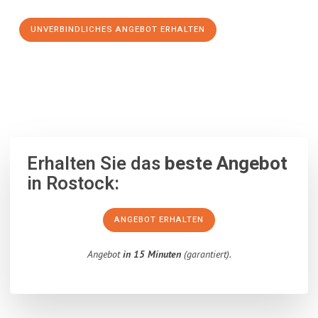
UNVERBINDLICHES ANGEBOT ERHALTEN
100% unverbindlich
– Garantiert eine Antwort
innerhalb von 15
Minuten
.
Erhalten Sie das
beste Angebot
in Rostock:
ANGEBOT ERHALTEN
Angebot
in 15 Minuten
(garantiert).