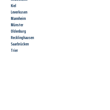
Kiel
Leverkusen
Mannheim
Münster
Oldenburg
Recklinghausen
Saarbrücken
Trier
Jetzt anfragen &
Angebot
mit Best-Preis
erhalten!