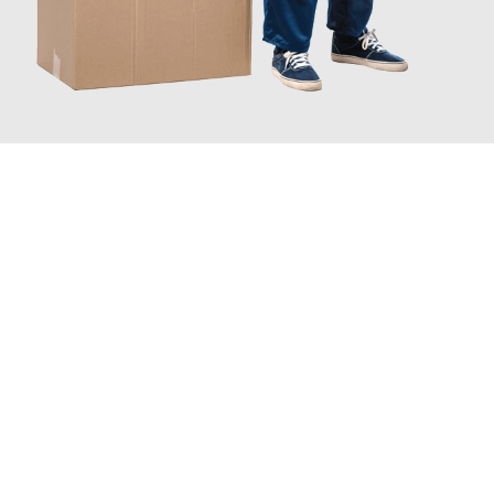
JETZT ANFRAGEN
Erleben Sie mit Umzugsmeister Bauer Rostock, wie
einfach und
stressfrei Ihr Umzug Rostock München
sein kann. Unser
Expertenteam steht bereit, um Ihnen einen reibungslosen
Übergang in Ihr neues Zuhause zu garantieren.
Jetzt
unverbindliches Angebot
erhalten &