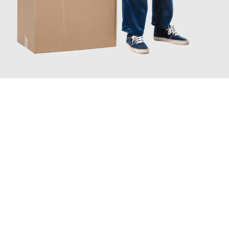
JETZT ANFRAGEN
Erleben Sie mit Umzugsmeister Bauer Rostock, wie
einfach und
stressfrei Ihr Umzug Rostock Düsseldorf
sein kann. Unser
Expertenteam steht bereit, um Ihnen einen reibungslosen
Übergang in Ihr neues Zuhause zu garantieren.