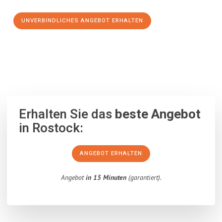
UNVERBINDLICHES ANGEBOT ERHALTEN
100% unverbindlich
– Garantiert eine Antwort
innerhalb von 15
Minuten
.
Erhalten Sie das
beste Angebot
in Rostock:
ANGEBOT ERHALTEN
Angebot
in 15 Minuten
(garantiert).