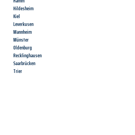
Hamm
Hildesheim
Kiel
Leverkusen
Mannheim
Münster
Oldenburg
Recklinghausen
Saarbrücken
Trier
Jetzt anfragen &
Angebot
mit Best-Preis
erhalten!