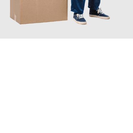
JETZT ANFRAGEN
Erleben Sie mit Umzugsmeister Bauer Rostock, wie
einfach und
stressfrei Ihr Umzug Rostock Reutlingen
sein kann. Unser
Expertenteam steht bereit, um Ihnen einen reibungslosen
Übergang in Ihr neues Zuhause zu garantieren.
Jetzt
unverbindliches Angebot
erhalten &