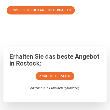
UNVERBINDLICHES ANGEBOT ERHALTEN
100% unverbindlich
– Garantiert eine Antwort
innerhalb von 15
Minuten
.
Erhalten Sie das
beste Angebot
in Rostock:
ANGEBOT ERHALTEN
Angebot
in 15 Minuten
(garantiert).