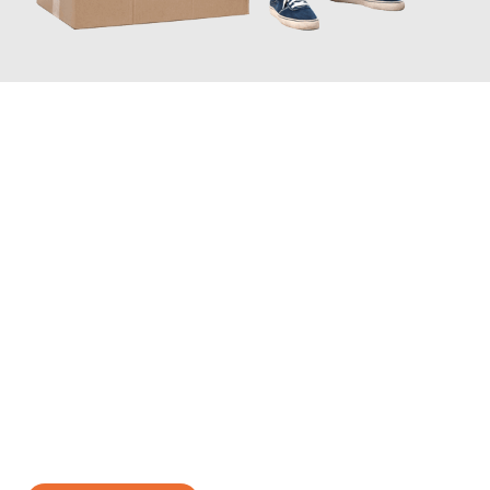
JETZT ANFRAGEN
Erleben Sie mit Umzugsmeister Bauer Rostock, wie
einfach und
stressfrei Ihr Umzug Rostock Lübeck
sein kann. Unser
Expertenteam steht bereit, um Ihnen einen reibungslosen
Übergang in Ihr neues Zuhause zu garantieren.
Jetzt
unverbindliches Angebot
erhalten &
100€ sparen: