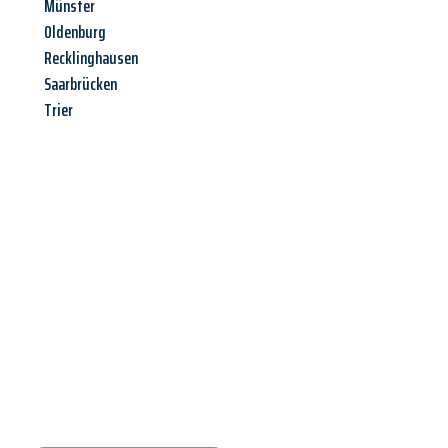
Münster
Oldenburg
Recklinghausen
Saarbrücken
Trier
Jetzt anfragen &
Angebot
mit Best-Preis
erhalten!
Schicken Sie uns jetzt Ihre unverbindliche Anfrage und sichern
Sie sich Ihr
individuelles Umzugsangebot für Ihr Anliegen in
Rostock
zum Best-Preis! Nutzen Sie die Gelegenheit für einen
stressfreien Umzug
mit maximalem Komfort: