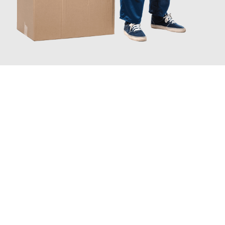
JETZT ANFRAGEN
Erleben Sie mit Umzugsmeister Bauer Rostock, wie
einfach und
stressfrei Ihr Umzug Rostock Darmstadt
sein kann. Unser
Expertenteam steht bereit, um Ihnen einen reibungslosen
Übergang in Ihr neues Zuhause zu garantieren.
Jetzt
unverbindliches Angebot
erhalten &