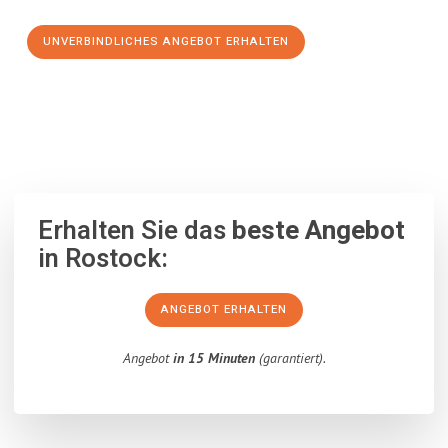
UNVERBINDLICHES ANGEBOT ERHALTEN
100% unverbindlich
– Garantiert eine Antwort
innerhalb von 15
Minuten
.
Erhalten Sie das
beste Angebot
in Rostock:
ANGEBOT ERHALTEN
Angebot
in 15 Minuten
(garantiert).