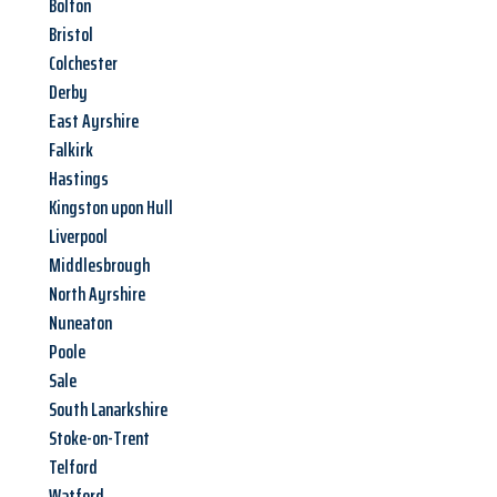
Bolton
Bristol
Colchester
Derby
East Ayrshire
Falkirk
Hastings
Kingston upon Hull
Liverpool
Middlesbrough
North Ayrshire
Nuneaton
Poole
Sale
South Lanarkshire
Stoke-on-Trent
Telford
Watford