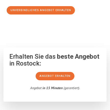
UNVERBINDLICHES ANGEBOT ERHALTEN
100% unverbindlich
– Garantiert eine Antwort
innerhalb von 15
Minuten
.
Erhalten Sie das
beste Angebot
in Rostock:
ANGEBOT ERHALTEN
Angebot
in 15 Minuten
(garantiert).