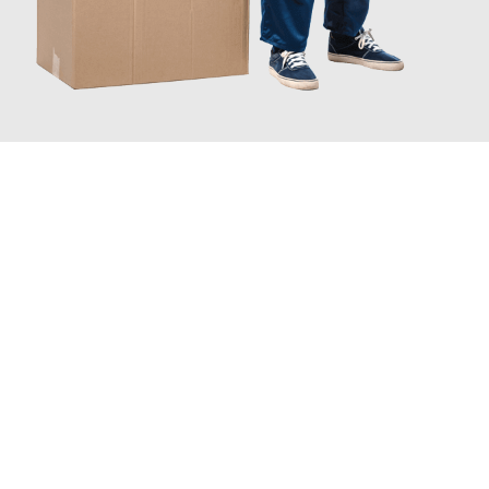
JETZT ANFRAGEN
Erleben Sie mit Umzugsmeister Bauer Rostock, wie
einfach und
stressfrei Ihr Umzug Rostock Aldershot
sein kann. Unser
Expertenteam steht bereit, um Ihnen einen reibungslosen
Übergang in Ihr neues Zuhause zu garantieren.
Jetzt
unverbindliches Angebot
erhalten &