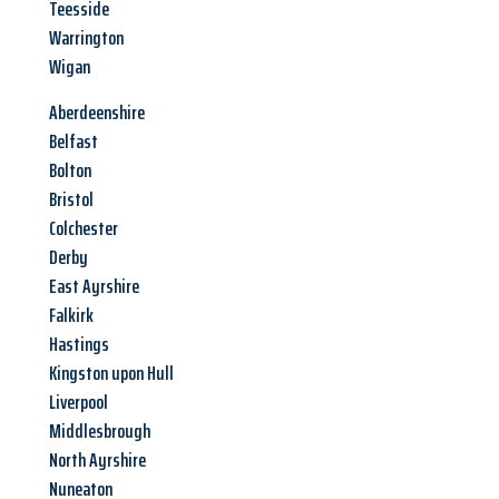
Teesside
Warrington
Wigan
Aberdeenshire
Belfast
Bolton
Bristol
Colchester
Derby
East Ayrshire
Falkirk
Hastings
Kingston upon Hull
Liverpool
Middlesbrough
North Ayrshire
Nuneaton