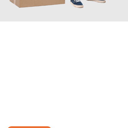
JETZT ANFRAGEN
Erleben Sie mit Umzugsmeister Bauer Rostock, wie
einfach und
stressfrei Ihr Umzug Rostock Luton
sein kann. Unser
Expertenteam steht bereit, um Ihnen einen reibungslosen
Übergang in Ihr neues Zuhause zu garantieren.
Jetzt
unverbindliches Angebot
erhalten &
100€ sparen: