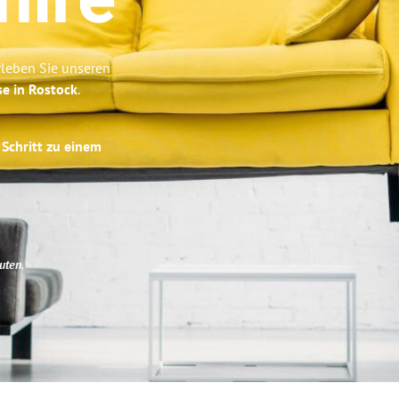
hire
rleben Sie unseren
se in Rostock
.
 Schritt zu einem
uten
.