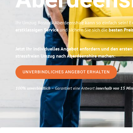
Aberdeens
Ihr Umzug Rostock Aberdeenshire kann so einfach sein! E
erstklassigen Service
und sichern Sie sich die
besten Prei
Jetzt Ihr individuelles Angebot anfordern und den ersten
stressfreien Umzug nach Aberdeenshire machen:
UNVERBINDLICHES ANGEBOT ERHALTEN
100% unverbindlich
– Garantiert eine Antwort
innerhalb von 15 Min