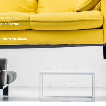
 Sie unseren
se in Rostock
.
 Schritt zu einem
uten
.