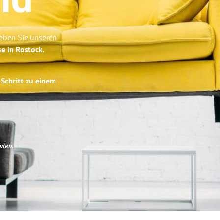
ld
leben Sie unseren
se in Rostock
.
 Schritt zu einem
uten
.