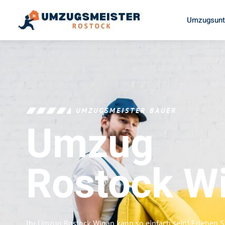
Umzugsunt
UMZUGSMEISTER BAUER
Umzug
Rostock
W
Ihr Umzug Rostock Wigan kann so einfach sein! Erleben S