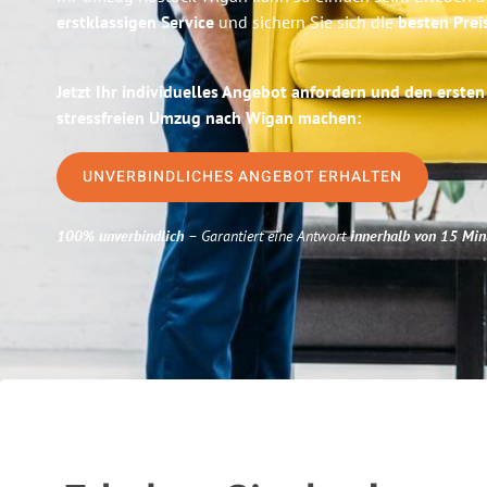
erstklassigen Service
und sichern Sie sich die
besten Prei
Jetzt Ihr individuelles Angebot anfordern und den ersten
stressfreien Umzug nach Wigan machen:
UNVERBINDLICHES ANGEBOT ERHALTEN
100% unverbindlich
– Garantiert eine Antwort
innerhalb von 15 Min