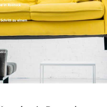
se in Rostock
.
 Schritt zu einem
uten
.