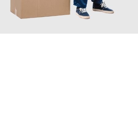
JETZT ANFRAGEN
Erleben Sie mit Umzugsmeister Bauer Rostock, wie
einfach und
stressfrei Ihr Umzug Rostock Watford
sein kann. Unser
Expertenteam steht bereit, um Ihnen einen reibungslosen
Übergang in Ihr neues Zuhause zu garantieren.
Jetzt
unverbindliches Angebot
erhalten &
100€ sparen: