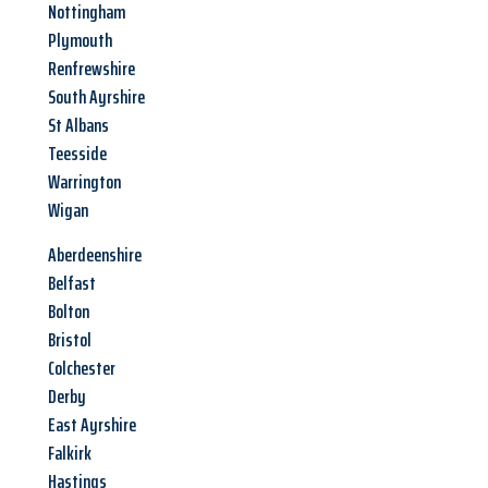
Nottingham
Plymouth
Renfrewshire
South Ayrshire
St Albans
Teesside
Warrington
Wigan
Aberdeenshire
Belfast
Bolton
Bristol
Colchester
Derby
East Ayrshire
Falkirk
Hastings