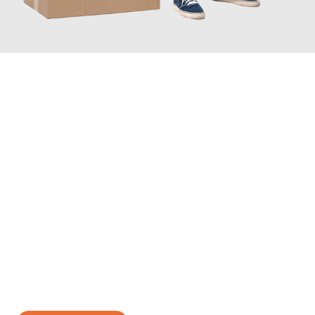
JETZT ANFRAGEN
Erleben Sie mit Umzugsmeister Bauer Rostock, wie
einfach und
stressfrei Ihr Umzug Rostock Fife
sein kann. Unser
Expertenteam steht bereit, um Ihnen einen reibungslosen
Übergang in Ihr neues Zuhause zu garantieren.
Jetzt
unverbindliches Angebot
erhalten &
100€ sparen: