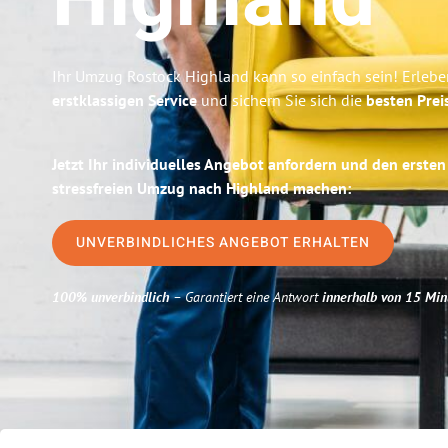
Highland
Ihr Umzug Rostock Highland kann so einfach sein! Erlebe
erstklassigen Service
und sichern Sie sich die
besten Prei
Jetzt Ihr individuelles Angebot anfordern und den ersten
stressfreien Umzug nach Highland machen:
UNVERBINDLICHES ANGEBOT ERHALTEN
100% unverbindlich
– Garantiert eine Antwort
innerhalb von 15 Min