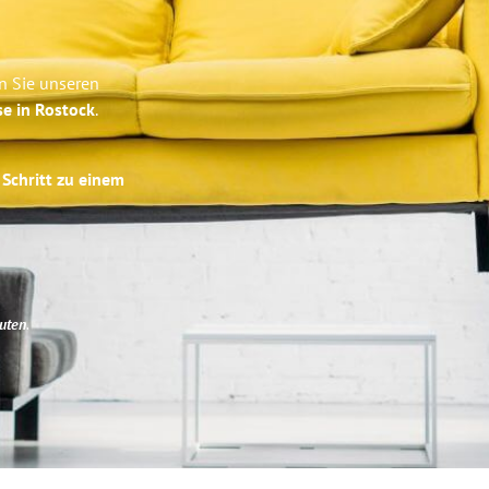
n Sie unseren
se in Rostock
.
 Schritt zu einem
uten
.