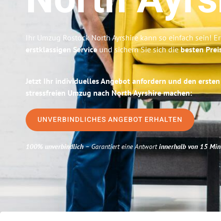
North Ayrs
Ihr Umzug Rostock North Ayrshire kann so einfach sein! E
erstklassigen Service
und sichern Sie sich die
besten Prei
Jetzt Ihr individuelles Angebot anfordern und den ersten
stressfreien Umzug nach North Ayrshire machen:
UNVERBINDLICHES ANGEBOT ERHALTEN
100% unverbindlich
– Garantiert eine Antwort
innerhalb von 15 Min