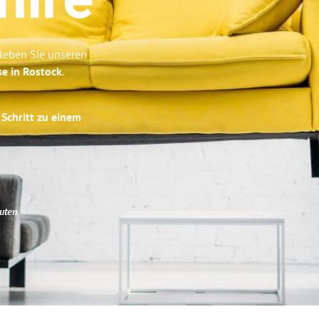
hire
rleben Sie unseren
se in Rostock
.
 Schritt zu einem
uten
.