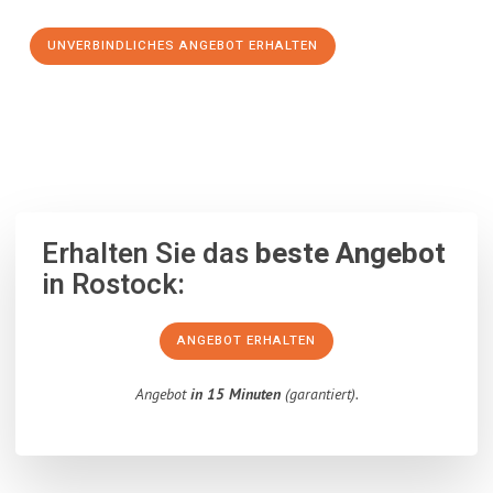
UNVERBINDLICHES ANGEBOT ERHALTEN
100% unverbindlich
– Garantiert eine Antwort
innerhalb von 15
Minuten
.
Erhalten Sie das
beste Angebot
in Rostock:
ANGEBOT ERHALTEN
Angebot
in 15 Minuten
(garantiert).