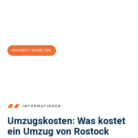
Expertenteam steht bereit, um Ihnen einen reibungslosen
Übergang in Ihr neues Zuhause zu garantieren.
Jetzt
unverbindliches Angebot
erhalten &
100€ sparen:
ANGEBOT ERHALTEN
+4915792653357
INFORMATIONEN
Umzugskosten: Was kostet
ein Umzug von Rostock