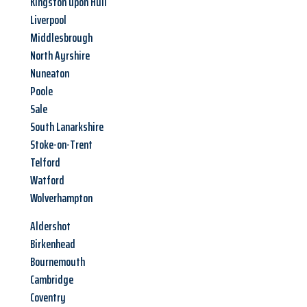
Kingston upon Hull
Liverpool
Middlesbrough
North Ayrshire
Nuneaton
Poole
Sale
South Lanarkshire
Stoke-on-Trent
Telford
Watford
Wolverhampton
Aldershot
Birkenhead
Bournemouth
Cambridge
Coventry