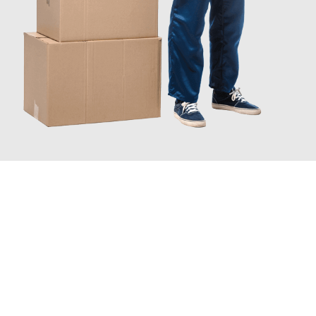
JETZT ANFRAGEN
Erleben Sie mit Umzugsmeister Bauer Rostock, wie
einfach und
stressfrei Ihr Umzug Rostock West Yorkshire
sein kann. Unser