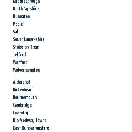
Middlesbrough
North Ayrshire
Nuneaton
Poole
Sale
South Lanarkshire
Stoke-on-Trent
Telford
Watford
Wolverhampton
Aldershot
Birkenhead
Bournemouth
Cambridge
Coventry
Die Medway Towns
East Dunbartonshire