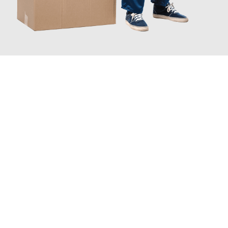
JETZT ANFRAGEN
Erleben Sie mit Umzugsmeister Bauer Rostock, wie
einfach und
stressfrei Ihr Umzug Rostock Ipswich
sein kann. Unser
Expertenteam steht bereit, um Ihnen einen reibungslosen
Übergang in Ihr neues Zuhause zu garantieren.
Jetzt
unverbindliches Angebot
erhalten &
100€ sparen: