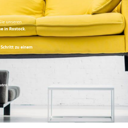
Sie unseren
se in Rostock
.
 Schritt zu einem
uten
.