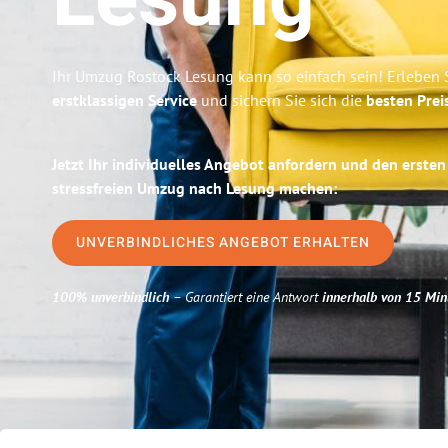
Lesung
Ihr Umzug Rostock Lesung kann so einfach sein! Erleben 
erstklassigen Service
und sichern Sie sich die
besten Prei
Jetzt Ihr individuelles Angebot anfordern und den ersten
stressfreien Umzug nach Lesung machen:
UNVERBINDLICHES ANGEBOT ERHALTEN
100% unverbindlich
– Garantiert eine Antwort
innerhalb von 15 Min