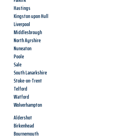
Falkirk
Hastings
Kingston upon Hull
Liverpool
Middlesbrough
North Ayrshire
Nuneaton
Poole
Sale
South Lanarkshire
Stoke-on-Trent
Telford
Watford
Wolverhampton
Aldershot
Birkenhead
Bournemouth