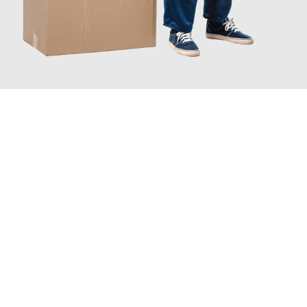
JETZT ANFRAGEN
Erleben Sie mit Umzugsmeister Bauer Rostock, wie
einfach und
stressfrei Ihr Umzug Rostock Newcastle
sein kann. Unser
Expertenteam steht bereit, um Ihnen einen reibungslosen
Übergang in Ihr neues Zuhause zu garantieren.
Jetzt
unverbindliches Angebot
erhalten &