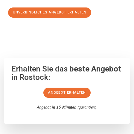
UNVERBINDLICHES ANGEBOT ERHALTEN
100% unverbindlich
– Garantiert eine Antwort
innerhalb von 15
Minuten
.
Erhalten Sie das
beste Angebot
in Rostock:
ANGEBOT ERHALTEN
Angebot
in 15 Minuten
(garantiert).